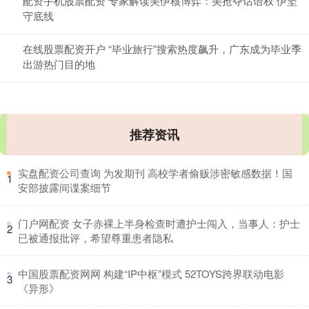
配资手机股票配资 专家解读美伊核博弈：美抢夺话语权 伊坚
守底线
在线股票配资开户 “毕业旅行”搜索热度飙升，广东成为毕业季
出游热门目的地
推荐资讯
​实盘配资公司查询 为发期刊 高校学者偷贩涉密敏感数据！国
1
安部披露间谍案细节
​门户网配资 女子赤裸上半身检查时遭护士闯入，当事人：护士
2
已被通报批评，希望尊重患者隐私
​中国股票配资网网 构建“IP中枢”模式 52TOYS跨界联动电影
3
《异形》